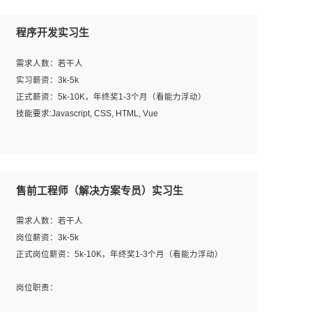
程序开发实习生
需求人数：若干人
实习薪资：3k-5k
正式薪资：5k-10K，年终奖1-3个月（看能力浮动）
技能要求:Javascript, CSS, HTML, Vue
工作职责：
1. 负责公司的前端项目的开发;
2. 负责公司已有项目的维护及迭代;
售前工程师（解决方案专员）实习生
工作要求:
需求人数：若干人
1. 熟悉 Javascript, CSS, HTML, Vue, Git;
岗位薪资：3k-5k
2. 熟悉前端常用框架, 能独立完成设计给予的 UI 效果;
正式岗位薪资：5k-10K，年终奖1-3个月（看能力浮动）
3. 有良好的代码习惯, 低级错误出现频率低;
4. 具备优秀的沟通和协调能力，能承受比较大的工作压力;
岗位职责：
5. 自我驱动力强, 能自主学习新知识新技术, 并具有较强的自
1、完成主要工作：项目解决方案策划与编写，项目投标方