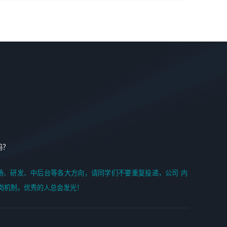
学能力;
案编写、项目申报方案编写；
6. 了解前端设计及后端开发, 可快速和同事对接工作;
2、人才队伍建设：完善SPL人才沉淀，积聚力量，为公司
7. 了解或熟悉 WebGL 及相关框架优先。
各省项目打单提供全面支撑。
任职要求：
1. 熟悉 Javascript, CSS, HTML, Vue, Git;
2. 熟悉 前端常用框架, 能独立完成设计给予的 UI 效果;
3. 有良好的代码习惯, 低级错误出现频率低;
4. 具备优秀的沟通和协调能力，能承受比较大的工作压力;
5. 自我驱动力强, 能自主学习新知识新技术, 并具有较强的自
学能力;
6. 了解前端设计及后端开发, 可快速和同事对接工作;
吗？
7. 了解或熟悉 WebGL 及相关框架优先。
（岗位人员专职于行业应用解决方案、项目申报方案、投标
场、研发、中后台等各大方向，请同学们不要重复投递，公司 内
方案的策划编写）
岗机制，优秀的人总会发光！