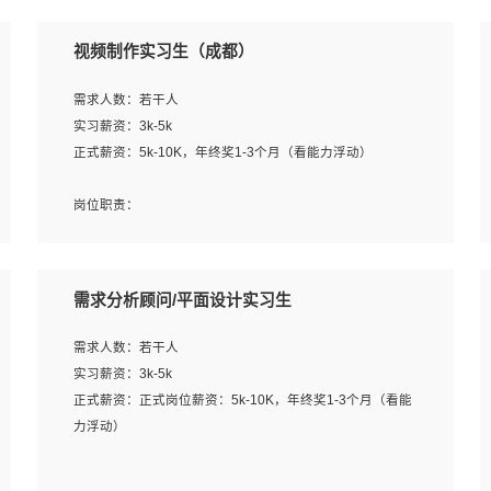
视频制作实习生（成都）
需求人数：若干人
实习薪资：3k-5k
正式薪资：5k-10K，年终奖1-3个月（看能力浮动）
岗位职责：
1、各类企业宣传片视频的剪辑和片头片尾包装；
2、广告片的后期剪辑与整体特效合成；
3、特效及动画制作并了解后期合成软件。
需求分析顾问/平面设计实习生
岗位要求：
需求人数：若干人
1、热爱影视，责任心强，有强烈的兴趣和后期制作的主观
实习薪资：3k-5k
能动性；
正式薪资：正式岗位薪资：5k-10K，年终奖1-3个月（看能
2、熟练使用After Effect、Photo Shop、熟练掌握视频剪辑
力浮动）
和特效包装软件；
3、能对影片后期进行整体调色控制，具备一定审美感；
岗位职责：