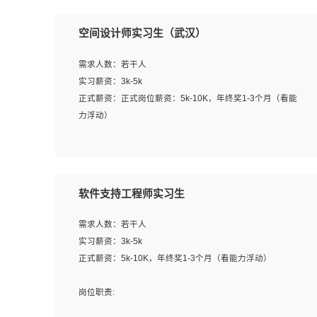
空间设计师实习生（武汉）
需求人数：若干人
实习薪资：3k-5k
正式薪资：正式岗位薪资：5k-10K，年终奖1-3个月（看能
力浮动）
岗位职责：
1、 沟通客户需求，分析其实施的可行性，辅助项目经理完
成展示策划、设计；
软件支持工程师实习生
2、 把握设计时间节点，控制设计进度，完成展示设计任
务；
需求人数：若干人
3、配合平面设计师完成项目最终的整体汇报方案；参与项
实习薪资：3k-5k
目例会，项目完工总结报告，设计项目文件管理和资料库维
正式薪资：5k-10K，年终奖1-3个月（看能力浮动）
护；
4、 创新设计表现形式，优化流程、提高设计工作效率；
岗位职责:
5、 设计内容包括但不限于：展厅/博物馆/展馆的规划与空
1. 为企业客户提供软件技术服务。包括安装、升级、配置、