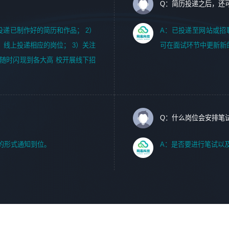
Q：简历投递之后，还
m，投递已制作好的简历和作品； 2）
A：已投递至网站或招
，线上投递相应的岗位； 3）关注
可在面试环节中更新新
随时闪现到各大高 校开展线下招
Q：什么岗位会安排笔
的形式通知到位。
A：是否要进行笔试以