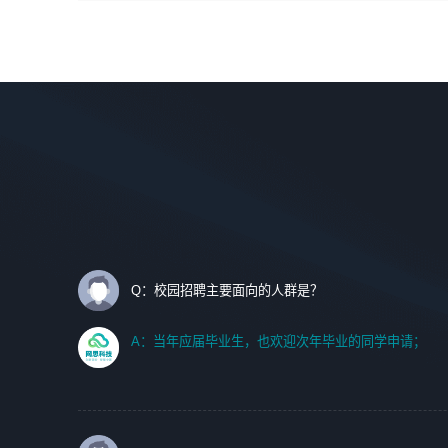
间设计，人机界面设计，标志及吉祥物设计，效果图后期处
调优、故障诊断等工作；
理等。
2. 在此基础上，并能为客户提供客户化技术支持方案，提升
软件使用效率与价值。
岗位要求：
1、艺术设计类相关专业；
任职要求:
2、热爱展览展示设计工作，熟悉行业动向，设计专业知识
1. 计算机专业相关背景；
和产品专业知识；
2. 自我学习和动手能力强，对操作系统、数据库有一定基础
3、具有良好的人际沟通、准确判断客户需求并执行的能
和兴趣；
力、较强的团队合作能力和服务意识。
3.沟通能力强、有基础客户服务意识。
Q：校园招聘主要面向的人群是？
A：当年应届毕业生，也欢迎次年毕业的同学申请；