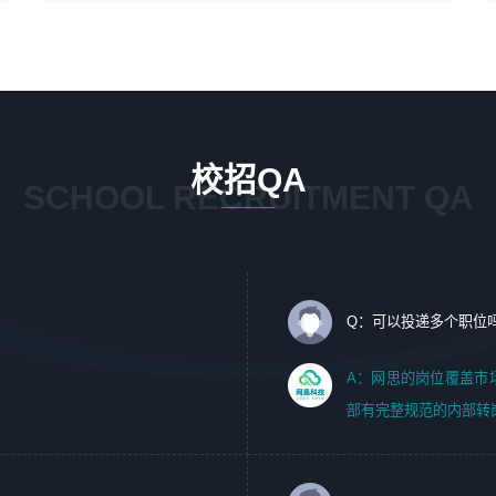
4、在剪辑上会思考，有一定编导思维；
1、 沟通客户需求，分析其实施的可行性，辅助项目经理完
5、踏实， 勤奋，愿意在工作中不断学习，提高自我；
成展示策划、设计；
6、能与同事友好相处。
2、 把握设计时间节点，控制设计进度，完成展示设计任
务；
3、配合平面设计师完成项目最终的整体汇报方案；参与项
目例会，项目完工总结报告，设计项目文件管理和资料库维
校招QA
护；
SCHOOL RECRUITMENT QA
4、 创新设计表现形式，优化流程、提高设计工作效率；
5、 设计内容包括但不限于：展厅/博物馆/展馆的规划与空
间设计，人机界面设计，标志及吉祥物设计，效果图后期处
理等。
Q：可以投递多个职位
岗位要求：
1、艺术设计类相关专业；（其中需求分析顾问不限专业）
A：网思的岗位覆盖市
2、热爱展览展示设计工作，熟悉行业动向，设计专业知识
部有完整规范的内部转
和产品专业知识；
3、具有良好的人际沟通、准确判断客户需求并执行的能
力、较强的团队合作能力和服务意识。