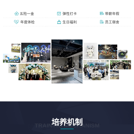
五险一金
弹性打卡
带薪年假
年度体检
生日福利
员工宿舍
培养机制
TRAINING MECHANISM