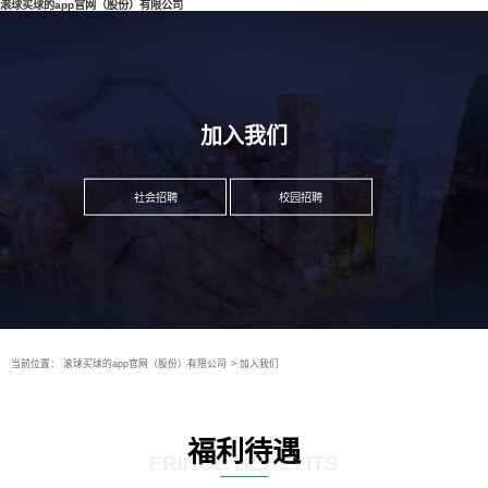
滚球买球的app官网（股份）有限公司
加入我们
社会招聘
校园招聘
当前位置：
滚球买球的app官网（股份）有限公司
>
加入我们
福利待遇
FRINGE BENEFITS