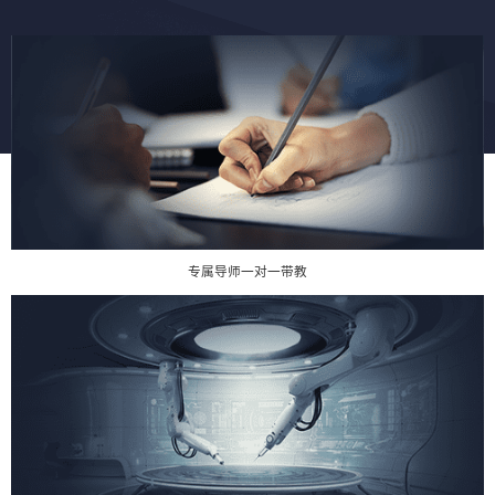
专属导师一对一带教