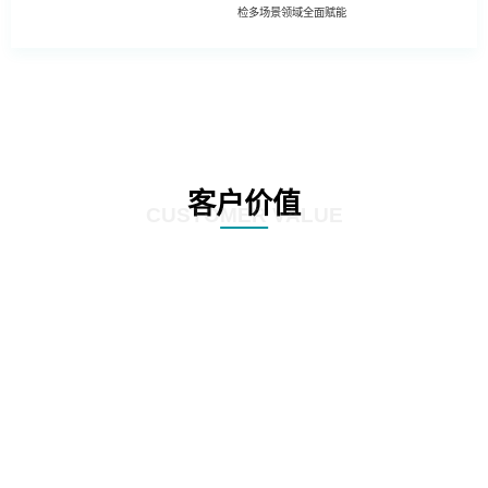
检多场景领域全面赋能
客户价值
CUSTOMER VALUE
01
基于深度学习的照片模糊性检测方法
02
工程照片历史重复性检测方法