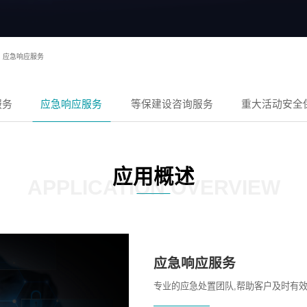
应急响应服务
服务
应急响应服务
等保建设咨询服务
重大活动安全
应用概述
APPLICATION OVERVIEW
应急响应服务
专业的应急处置团队,帮助客户及时有