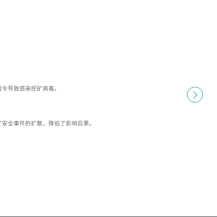
口令导致感染挖矿病毒。
了安全事件的扩散，降低了影响后果。