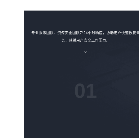
专业服务团队：资深安全团队7*24小时响应，协助用户快速恢复
务，减缓用户安全工作压力。
01