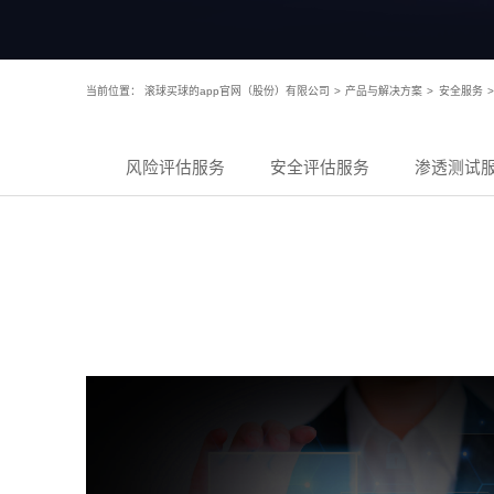
当前位置：
滚球买球的app官网（股份）有限公司
>
产品与解决方案
>
安全服务
>
风险评估服务
安全评估服务
渗透测试