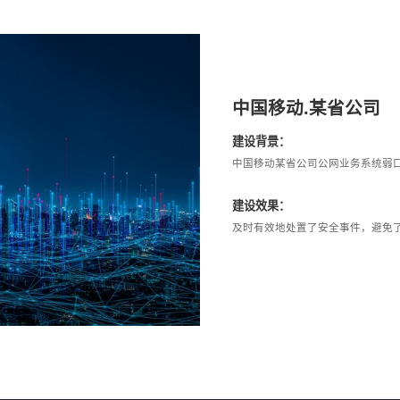
中国移动.某省公司
建设背景：
中国移动某省公司公网业务系统弱
建设效果：
及时有效地处置了安全事件，避免