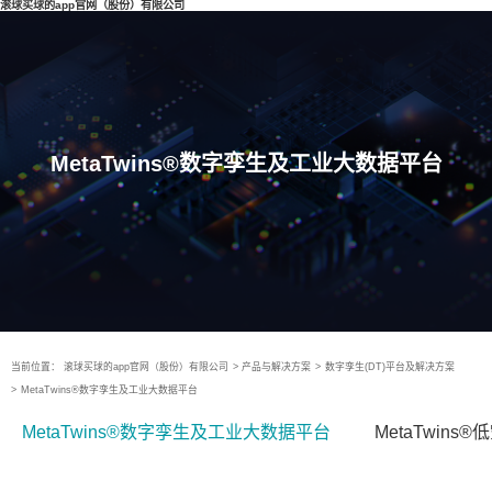
滚球买球的app官网（股份）有限公司
MetaTwins®数字孪生及工业大数据平台
当前位置：
滚球买球的app官网（股份）有限公司
>
产品与解决方案
>
数字孪生(DT)平台及解决方案
>
MetaTwins®数字孪生及工业大数据平台
MetaTwins®数字孪生及工业大数据平台
MetaTwin