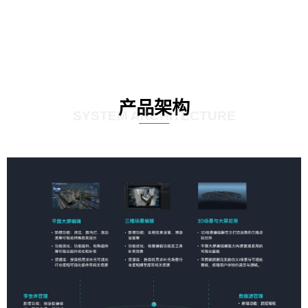
产品架构
SYSTEM ARCHITECTURE