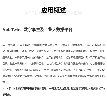
应用概述
APPLICATION OVERVIEW
MetaTwins 数字孪生及工业大数据平台
基于数字孪生、人工智能、物联网和大数据等技术，与物理工厂深度融合，实现生产数据可视
化、监管即时化、调度一体化、管理智能化，为生产管控提供更全面的决策支持，实现生产和管
控最优化。方案基于用户体验的新视角，从产品思考出发，通过三维建模还原实体工厂和生产线
场景，将生产数据和工厂状态同步呈现，让用户对生产关键数据有更直观的感受，可以更便捷地
进行管理，增强用户的数据感知能力，为运营提供强有力的支持。当生产出现异常时，能够方便
管理者更快速地定位异常点，远程指导故障处理，实现资产的有效维护管理，大幅降低维护成
本。
2023年，网思科技对该平台在孪生体管理、3D场景与大屏应用、数据源管理等七大模块进行了功
能升级。