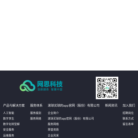
03
人工质检方式得以优化。通过自动化和智能化的质检流程，企业可以大幅减少
人力投入和时间成本，从而降低运营成本。同时，智能质检还能帮助企业更好
地管理客户资源和优化服务流程，进一步提高经济效益。
04
加强风险防控，提升安全管理水平：营业厅智能质检解决方案还能实现对服务
过程中的风险点进行实时监控和预警。通过智能分析客户与营业员的对话内
容，系统能够及时发现潜在的风险因素，如欺诈行为、客户投诉等，并提醒企
业进行及时处理。这有助于企业加强风险防控，提升安全管理水平，确保营业
厅的正常运营和客户的安全。
产品与解决方案
服务体系
滚球买球的app官网（股份）有限公司
新闻资讯
加入我们
人工智能
服务级别
企业简介
招聘岗位
数字孪生
服务网络
滚球买球的app官网（股份）有限公司
联系方式
数字化转型解
服务网络
留言表单
安全服务
荣誉资质
运维服务
企业风采