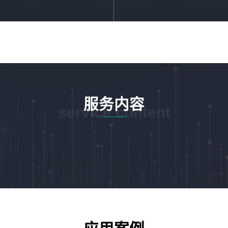
服务内容
service content