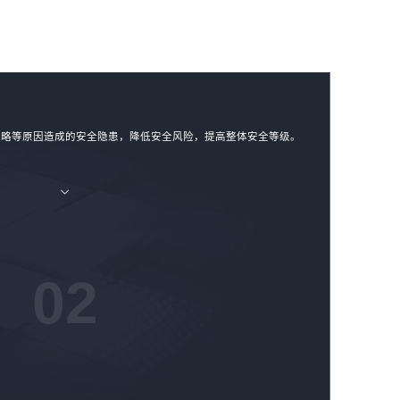
策略等原因造成的安全隐患，降低安全风险，提高整体安全等级。
02