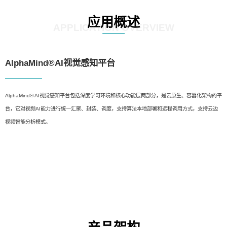
应用概述
APPLICATION OVERVIEW
AlphaMind®AI视觉感知平台
AlphaMind® AI视觉感知平台包括深度学习环境和核心功能层两部分，是云原生、容器化架构的平
台，它对视频AI能力进行统一汇聚、封装、调度，支持算法本地部署和远程调用方式，支持云边
视频智能分析模式。