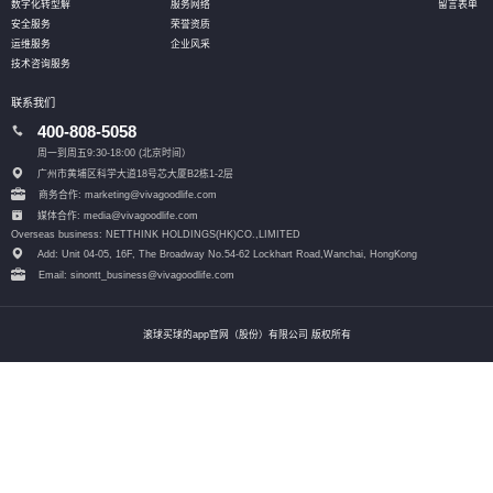
数字化转型解
服务网络
留言表单
安全服务
荣誉资质
运维服务
企业风采
技术咨询服务
联系我们
400-808-5058
周一到周五9:30-18:00 (北京时间）
广州市黄埔区科学大道18号芯大厦B2栋1-2层
商务合作: marketing@vivagoodlife.com
媒体合作: media@vivagoodlife.com
Overseas business: NETTHINK HOLDINGS(HK)CO.,LIMITED
Add: Unit 04-05, 16F, The Broadway No.54-62 Lockhart Road,
Wanchai, HongKong
Email: sinontt_business@vivagoodlife.com
滚球买球的app官网（股份）有限公司 版权所有