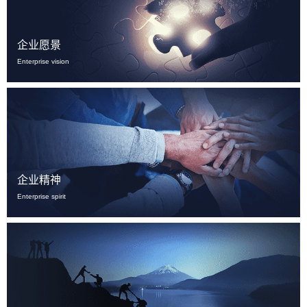
企业愿景
Enterprise vision
企业精神
Enterprise spirit