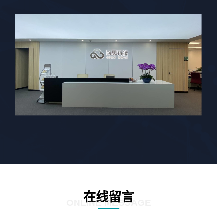
在线留言
ONLINE MESSAGE