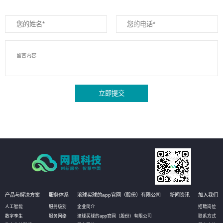
立即提交
产品与解决方案
服务体系
滚球买球的app官网（股份）有限公司
新闻资讯
加入我们
人工智能
服务级别
企业简介
招聘岗位
数字孪生
服务网络
滚球买球的app官网（股份）有限公司
联系方式