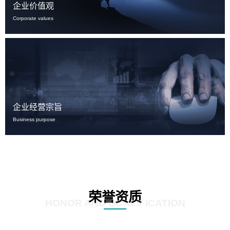
企业价值观
Corporate values
企业经营宗旨
Business purpose
荣誉资质
HONOR AND QUALIFICATION