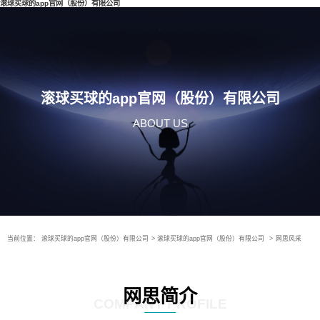
滚球买球的app官网（股份）有限公司
滚球买球的app官网（股份）有限公司
ABOUT US
当前位置：
滚球买球的app官网（股份）有限公司
>
滚球买球的app官网（股份）有限公司
>
网思风采
网思简介
COMPANY PROFILE