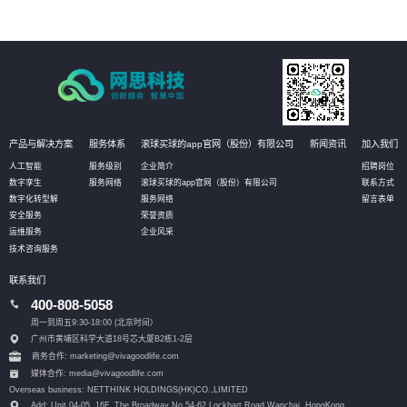
产品与解决方案
服务体系
滚球买球的app官网（股份）有限公司
新闻资讯
加入我们
人工智能
服务级别
企业简介
招聘岗位
数字孪生
服务网络
滚球买球的app官网（股份）有限公司
联系方式
数字化转型解
服务网络
留言表单
安全服务
荣誉资质
运维服务
企业风采
技术咨询服务
联系我们
400-808-5058
周一到周五9:30-18:00 (北京时间）
广州市黄埔区科学大道18号芯大厦B2栋1-2层
商务合作: marketing@vivagoodlife.com
媒体合作: media@vivagoodlife.com
Overseas business: NETTHINK HOLDINGS(HK)CO.,LIMITED
Add: Unit 04-05, 16F, The Broadway No.54-62 Lockhart Road,
Wanchai, HongKong