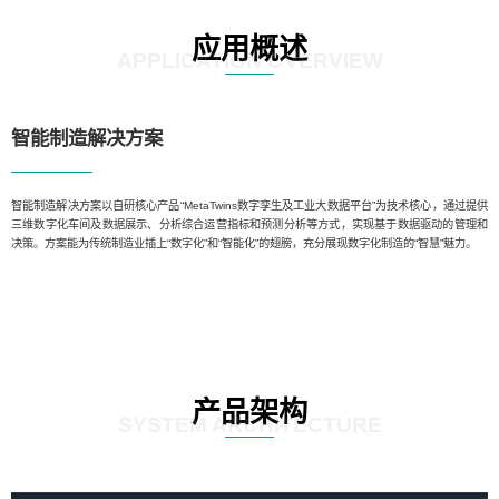
应用概述
APPLICATION OVERVIEW
智能制造解决方案
智能制造解决方案以自研核心产品“MetaTwins数字孪生及工业大数据平台”为技术核心，通过提供
三维数字化车间及数据展示、分析综合运营指标和预测分析等方式，实现基于数据驱动的管理和
决策。方案能为传统制造业插上“数字化”和“智能化”的翅膀，充分展现数字化制造的“智慧”魅力。
产品架构
SYSTEM ARCHITECTURE