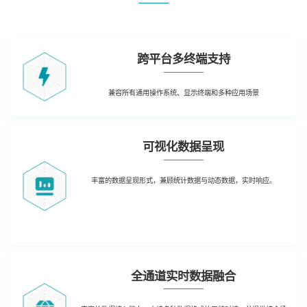
跨平台多终端支持
兼容所有通用操作系统、
显示终端和多种应用场景
可视化数据呈现
丰富的数据呈现形式，兼顾统计数据与动态数据，实时响应。
全通道实时数据融合