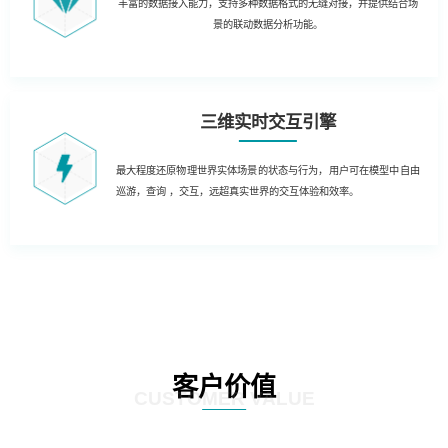
丰富的数据接入能力，支持多种数据格式的无缝对接，并提供结合场
景的联动数据分析功能。
三维实时交互引擎
最大程度还原物理世界实体场景的状态与行为，用户可在模型中自由
巡游，查询 ，交互，远超真实世界的交互体验和效率。
客户价值
CUSTOMER VALUE