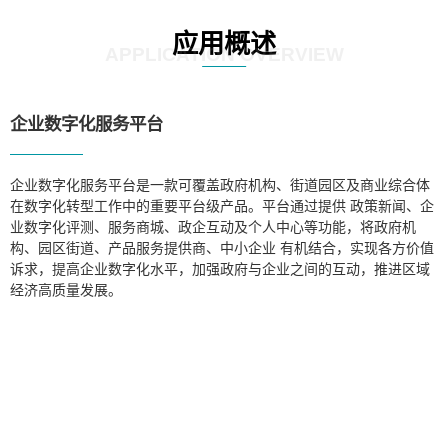
应用概述
APPLICATION OVERVIEW
企业数字化服务平台
企业数字化服务平台是一款可覆盖政府机构、街道园区及商业综合体
在数字化转型工作中的重要平台级产品。平台通过提供 政策新闻、企
业数字化评测、服务商城、政企互动及个人中心等功能，将政府机
构、园区街道、产品服务提供商、中小企业 有机结合，实现各方价值
诉求，提高企业数字化水平，加强政府与企业之间的互动，推进区域
经济高质量发展。