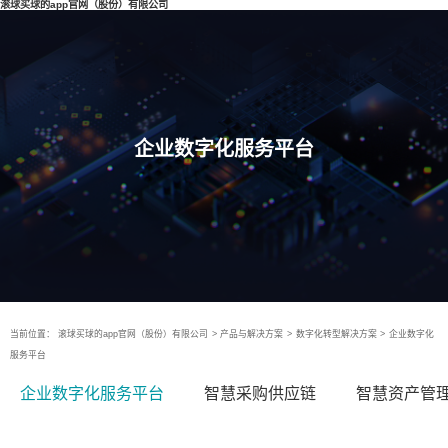
滚球买球的app官网（股份）有限公司
企业数字化服务平台
当前位置：
滚球买球的app官网（股份）有限公司
>
产品与解决方案
>
数字化转型解决方案
>
企业数字化
服务平台
企业数字化服务平台
智慧采购供应链
智慧资产管