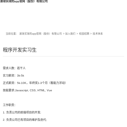
滚球买球的app官网（股份）有限公司
当前位置：
滚球买球的app官网（股份）有限公司
>
加入我们
>
校园招聘
>
技术体系
程序开发实习生
需求人数：若干人
实习薪资：3k-5k
正式薪资：5k-10K，年终奖1-3个月（看能力浮动）
技能要求:Javascript, CSS, HTML, Vue
工作职责：
1. 负责公司的前端项目的开发;
2. 负责公司已有项目的维护及迭代;