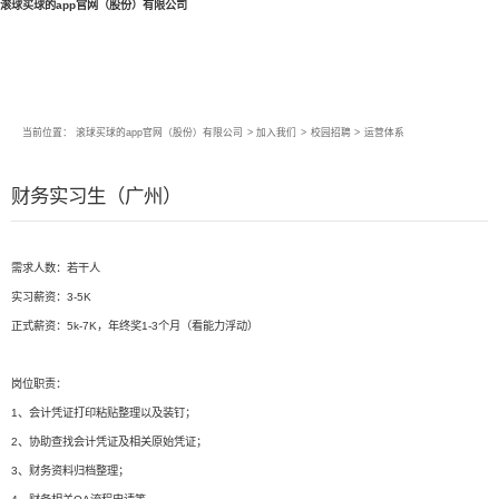
滚球买球的app官网（股份）有限公司
当前位置：
滚球买球的app官网（股份）有限公司
>
加入我们
>
校园招聘
>
运营体系
财务实习生（广州）
需求人数：若干人
实习薪资：3-5K
正式薪资：5k-7K，年终奖1-3个月（看能力浮动）
岗位职责：
1、会计凭证打印粘贴整理以及装钉；
2、协助查找会计凭证及相关原始凭证；
3、财务资料归档整理；