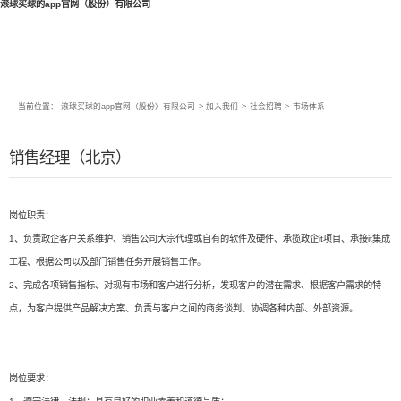
滚球买球的app官网（股份）有限公司
当前位置：
滚球买球的app官网（股份）有限公司
>
加入我们
>
社会招聘
>
市场体系
销售经理（北京）
岗位职责：
1、负责政企客户关系维护、销售公司大宗代理或自有的软件及硬件、承揽政企it项目、承接it集成
工程、根据公司以及部门销售任务开展销售工作。
2、完成各项销售指标、对现有市场和客户进行分析，发现客户的潜在需求、根据客户需求的特
点，为客户提供产品解决方案、负责与客户之间的商务谈判、协调各种内部、外部资源。
岗位要求：