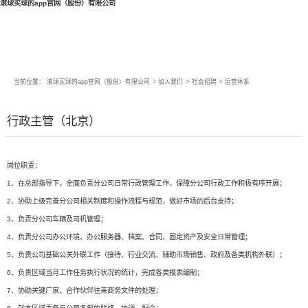
滚球买球的app官网（股份）有限公司
当前位置：
滚球买球的app官网（股份）有限公司
>
加入我们
>
社会招聘
>
运营体系
行政主管（北京）
岗位职责：
1、在总部指导下，全面负责分公司日常行政管理工作，保障分公司行政工作积极有序开展；
2、协助上级完善分公司相关制度和操作流程与规范，做好市场的后台支持；
3、负责分公司车辆及司机管理；
4、负责分公司办公环境、办公服务器、档案、合同、固定资产及安全日常管理；
5、负责公司基础公关外联工作（接待、行业交流、辅助市场销售、政府及各类机构外联）；
6、负责区域当月工作任务执行状况的统计，完成各类报表编制；
7、协助关键厂家、合作伙伴往来商务文件的处理；