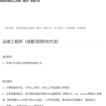
滚球买球的app官网（股份）有限公司
当前位置：
滚球买球的app官网（股份）有限公司
>
加入我们
>
社会招聘
>
技术体系
运维工程师（成都/昆明/哈尔滨）
岗位职责：
1、负责AI平台和AI应用的的运维工作。
岗位要求：
1、计算机相关专业，大专以上学历，2年以上开发运维工作经验；
2、必须具备的能力：有丰富的运维开发和K8S运维经验；熟悉K8S、Git、docker等相关工具使
用；熟练掌握Linux环境下的Shell语言 ；工作责任感强、具有良好的沟通能力、服务意识；