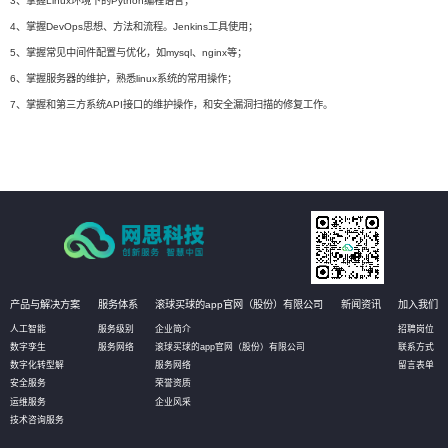
3、掌握Linux环境下的Python编程语言；
4、掌握DevOps思想、方法和流程。Jenkins工具使用；
5、掌握常见中间件配置与优化，如mysql、nginx等；
6、掌握服务器的维护，熟悉linux系统的常用操作；
7、掌握和第三方系统API接口的维护操作，和安全漏洞扫描的修复工作。
产品与解决方案
服务体系
滚球买球的app官网（股份）有限公司
新闻资讯
加入我们
人工智能
服务级别
企业简介
招聘岗位
数字孪生
服务网络
滚球买球的app官网（股份）有限公司
联系方式
数字化转型解
服务网络
留言表单
安全服务
荣誉资质
运维服务
企业风采
技术咨询服务