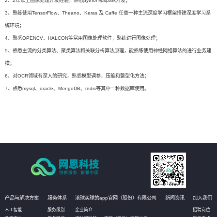
2、2年以上图像处理开发经验，熟悉python和spark开发；
3、熟练使用TensorFlow、Theano、Keras 及 Caffe 任意一种主流深度学习框架搭建深度学习系
统环境；
4、熟悉OPENCV、HALCON等常用图像处理软件，熟练进行图像处理；
5、熟悉主流的分类算法、聚类算法和关联分析算法原理，能熟练使用神经网络算法的进行业务建
模；
6、对OCR领域有深入的研究，熟悉模型调参，压缩和整型化方法；
7、熟悉mysql、oracle、MongoDB、redis等其中一种数据库使用。
产品与解决方案
服务体系
滚球买球的app官网（股份）有限公司
新闻资讯
加入我们
人工智能
服务级别
企业简介
招聘岗位