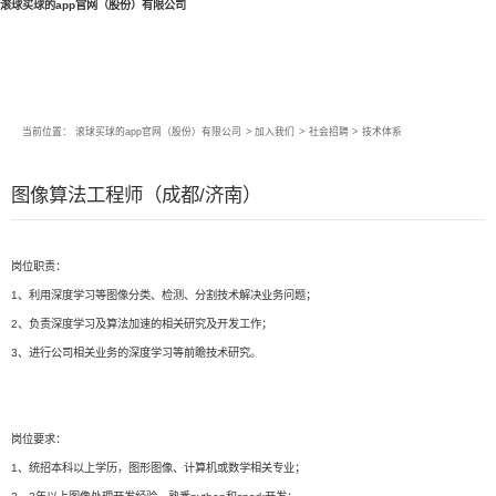
滚球买球的app官网（股份）有限公司
当前位置：
滚球买球的app官网（股份）有限公司
>
加入我们
>
社会招聘
>
技术体系
图像算法工程师（成都/济南）
岗位职责：
1、利用深度学习等图像分类、检测、分割技术解决业务问题；
2、负责深度学习及算法加速的相关研究及开发工作；
3、进行公司相关业务的深度学习等前瞻技术研究。
岗位要求：
1、统招本科以上学历，图形图像、计算机或数学相关专业；