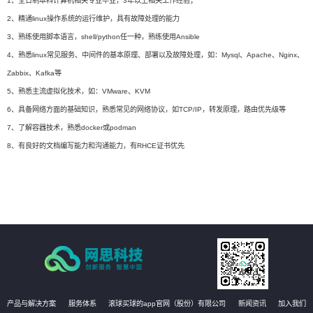
1、全日制本科计算机相关专业毕业，3年以上相关工作经验；
2、精通linux操作系统的运行维护，具有故障处理的能力
3、熟练使用脚本语言，shell/python任一种，熟练使用Ansible
4、熟悉linux常见服务、中间件的基本原理、部署以及故障处理，如：Mysql、Apache、Nginx、
Zabbix、Kafka等
5、熟悉主流虚拟化技术，如：VMware、KVM
6、具备网络方面的基础知识，熟悉常见的网络协议，如TCP/IP，转发原理，路由优先级等
7、了解容器技术，熟悉docker或podman
8、有良好的文档编写能力和沟通能力，有RHCE证书优先
产品与解决方案
服务体系
滚球买球的app官网（股份）有限公司
新闻资讯
加入我们