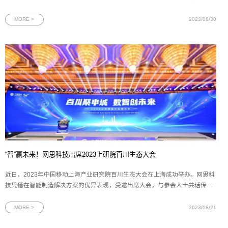
以及广州市工商联近2000家执委企业阅示，致力于为政府提供决策参考。通过
该杂志的报道，有效提升了网思科技在广州政府中的影响力。本文首发于《新
MORE >
2023/08/30
穗商》策划|
“智”赢未来！网思科技出席2023上研院百川生态大会
近日，2023年中国移动上海产业研究院百川生态大会在上海成功举办。网思科
技凭借在智能制造解决方案的优异表现，受邀出席大会，与参会人士共话传统
制造业的转型新机遇。图为2023年中国移动上海产业研究院百川生态大会现场
一直以来，上海产业研究院（下文简称“上研院”）秉承创新、合作、共赢的理
MORE >
2023/08/21
念，为传统制造业的数