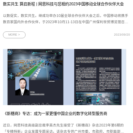
数实共生 算启新程 | 网思科技与您相约2023中国移动全球合作伙伴大会
以数促实，数实共生。继成功举办10届全球合作伙伴大会之后，中国移动将携手
数百家国内外合作伙伴，于2023年10月11-13日在中国广州保利世贸博览馆召开
第11届中国移动全球合作伙伴大会。作为中国移动的重要合作伙伴，网思科技再
次应邀参与中国移动这场规格最高、覆盖面最广的年度盛会。届时，网思科技将
MORE >
2023/09/20
展示人工智能和数
《新穗商》专访：成为一家更懂中国企业的数字化转型服务商
近日，网思科技高级副总裁李英杰先生接受了《新穗商》杂志2023年第6期的
「专精特新」企业发展专题采访。该杂志专供广州市委、市政府、市职能部门