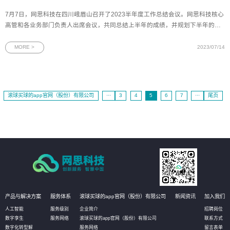
7月7日，网思科技在四川峨眉山召开了2023半年度工作总结会议。网思科技核心
高管和各业务部门负责人出席会议，共同总结上半年的成绩，并规划下半年的各
项重点工作。图为网思科技半年度工作会议出席人员合照董事长王欢先生对上半
年的工作进行了全面复盘和总结，对各项目、各版块取得的成果给予了充分的肯
MORE >
2023/07/14
定，并围绕下半年的目
滚球买球的app官网（股份）有限公司
···
3
4
5
6
7
···
尾页
产品与解决方案
服务体系
滚球买球的app官网（股份）有限公司
新闻资讯
加入我们
人工智能
服务级别
企业简介
招聘岗位
数字孪生
服务网络
滚球买球的app官网（股份）有限公司
联系方式
数字化转型解
服务网络
留言表单